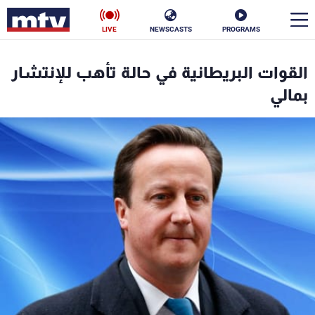
LIVE
NEWSCASTS
PROGRAMS
en
القوات البريطانية في حالة تأهب للإنتشار
الأخبار
بمالي
سياسة
ناس
إقتصاد
فن
منوعات
رياضة
كأس العالم
البرامج
جدول البرامج