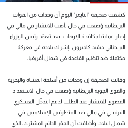
شاهد البرامج
الترددات
كشفت صحيفة "التايمز" اليوم أن وحدات من القوات
البريطانية وُضعت في حال تأهب للانتشار في مالي في
عن MTV
وظائف
إطار عملية لمكافحة الإرهاب، بعد تعهّد رئيس الوزراء
الإنـتـاج
تواصل معنا
لاعلاناتكم
شروط الإسـتخدام
البريطاني ديفيد كاميرون بإشراك بلاده في معركة
سياسة الخصوصية
مكتملة ضد تنظيم القاعدة في شمال أفريقيا.
وقالت الصحيفة إن وحدات من أسلحة المشاة والبحرية
والقوى الجوية البريطانية وُضعت في حال الاستعداد
القصوى للانتشار عند الطلب لدعم التدخّل العسكري
الفرنسي في مالي ضد المتطرفين الإسلاميين في
شمال البلاد. وأضافت أن المقر الدائم المشترك، الذي