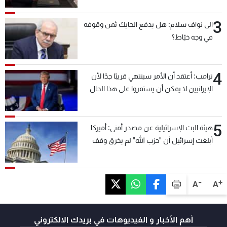
3
الى نواف سلام: هل يدفع الحايك ثمن وقوفه
في وجه خيّاط؟
4
ترامب: أعتقد أن الأمر سينتهي قريبًا جدًا لأن
الإيرانيين لا يمكن أن يستمروا على هذا الحال
5
هيئة البث الإسرائيلية عن مصدر أمني: أميركا
أبلغت إسرائيل أن "حزب الله" لم يخرق وقف
إطلاق النار أمس في مجدل زون وطلبت منها
عدم التصعيد خشية أن يؤثر ذلك على مفاوضات
روما
-
+
A
A
أهم الأخبار و الفيديوهات في بريدك الالكتروني