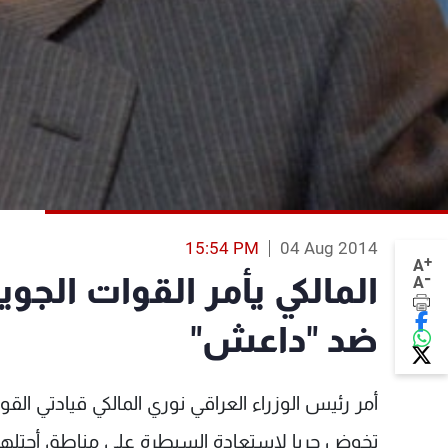
15:54 PM
04 Aug 2014
+
A
-
المالكي يأمر القوات الجو
A
ضد "داعش"
أمر رئيس الوزراء العراقي نوري المالكي قيادتي ال
تخوض حربا لاستعادة السيطرة على مناطق أحتلها 