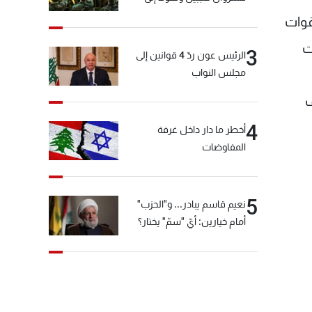
المختارة... التفاصيل في نشرة
قوات
الأخبار بعد قليل
ت
3
الرئيس عون ردّ 4 قوانين إلى
مجلس النواب
ف
4
أخطر ما دار داخل غرفة
المفاوضات
5
نعيم قاسم يبادر... و"الحزب"
أمام خيارين: أيّ "سمّ" يختار؟