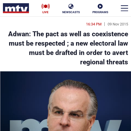
LIVE
NEWSCASTS
PROGRAMS
16:34 PM
09 Nov 2015
en
Adwan: The pact as well as coexistence
الأخبار
must be respected ; a new electoral law
must be drafted in order to avert
سياسة
ناس
regional threats
إقتصاد
فن
منوعات
رياضة
كأس العالم
البرامج
جدول البرامج