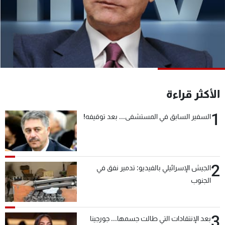
شاهد البرامج
الترددات
عن MTV
وظائف
الإنـتـاج
تواصل معنا
لاعلاناتكم
شروط الإسـتخدام
سياسة الخصوصية
الأكثر قراءة
1
السفير السابق في المستشفى... بعد توقيفه!
2
الجيش الإسرائيلي بالفيديو: تدمير نفق في
الجنوب
3
بعد الإنتقادات التي طالت جسمها... جورجينا