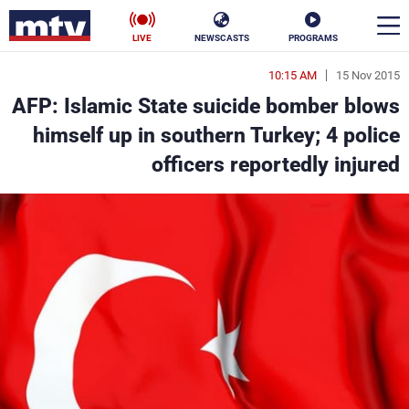
LIVE
NEWSCASTS
PROGRAMS
10:15 AM
15 Nov 2015
en
AFP: Islamic State suicide bomber blows
الأخبار
himself up in southern Turkey; 4 police
officers reportedly injured
سياسة
ناس
إقتصاد
فن
منوعات
رياضة
كأس العالم
البرامج
جدول البرامج