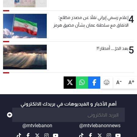
4
إعلام رسمي إيراني نقلاً عن مصدر مطّلع:
الاتفاق مع سلطنة عمان بشأن مضيق هرمز
سيتأجل ما دامت أميركا تهدد إيران
5
بعد الحرّ... أمطار؟!
-
+
A
A
أهم الأخبار و الفيديوهات في بريدك الالكتروني
@mtvlebanon
@mtvlebanonnews