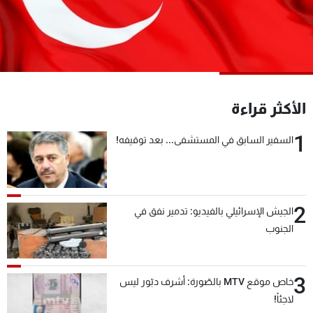
شاهد البرامج
الترددات
عن MTV
وظائف
الإنـتـاج
تواصل معنا
الأكثر قراءة
لاعلاناتكم
شروط الإسـتخدام
سياسة الخصوصية
1
السفير السابق في المستشفى... بعد توقيفه!
2
الجيش الإسرائيلي بالفيديو: تدمير نفق في
الجنوب
3
خاص موقع MTV بالصّورة: أشرف دبّور ليس
لاجئاً!