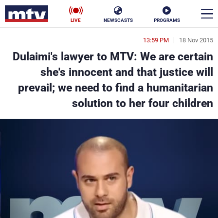
LIVE
NEWSCASTS
PROGRAMS
13:59 PM
18 Nov 2015
en
Dulaimi's lawyer to MTV: We are certain
الأخبار
she's innocent and that justice will
prevail; we need to find a humanitarian
سياسة
ناس
solution to her four children
إقتصاد
فن
منوعات
رياضة
كأس العالم
البرامج
جدول البرامج