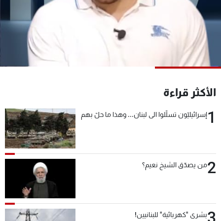
شاهد البرامج
الترددات
عن MTV
وظائف
الإنـتـاج
تواصل معنا
لاعلاناتكم
شروط الإسـتخدام
سياسة الخصوصية
الأكثر قراءة
1
إسرائيليّون تسلّلوا الى لبنان... وهذا ما حلّ بهم
2
من يصدّق الشيخ نعيم؟
3
بشرى "كهربائية" للبنانيين!