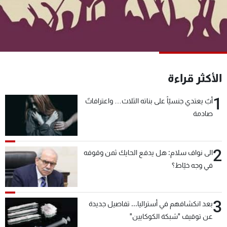
شاهد البرامج
الترددات
عن MTV
وظائف
الإنـتـاج
تواصل معنا
الأكثر قراءة
لاعلاناتكم
شروط الإسـتخدام
سياسة الخصوصية
1
أبٌ يعتدي جنسيّاً على بناته الثلاث… واعترافاتٌ
صادمة
2
الى نواف سلام: هل يدفع الحايك ثمن وقوفه
في وجه خيّاط؟
3
بعد انكشافهم في أستراليا... تفاصيل جديدة
عن توقيف "شبكة الكوكايين"