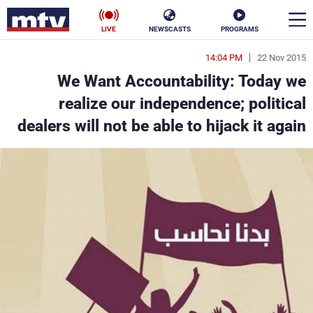
LIVE
NEWSCASTS
PROGRAMS
14:04 PM
22 Nov 2015
en
We Want Accountability: Today we
الأخبار
realize our independence; political
dealers will not be able to hijack it again
سياسة
ناس
إقتصاد
فن
منوعات
رياضة
كأس العالم
البرامج
جدول البرامج