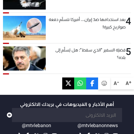
4
بعد استخدامها ضدّ إيران... أميركا تتسلّم دفعة
صواريخ كبيرة!
5
قضيّة السفير "الذي سقط": هل يُسلَّم إلى
بلده؟
-
+
A
A
أهم الأخبار و الفيديوهات في بريدك الالكتروني
@mtvlebanon
@mtvlebanonnews