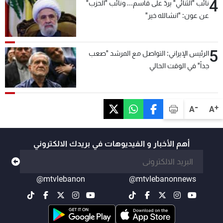
4
نائب "الثنائي" يردّ على قاسم... ونائب "الحزب"
عن عون: "انشالله خير"
5
الرئيس الإيراني: التواصل مع المرشد "صعب
جداً" في الوقت الحالي
-
+
A
A
أهم الأخبار و الفيديوهات في بريدك الالكتروني
@mtvlebanon
@mtvlebanonnews