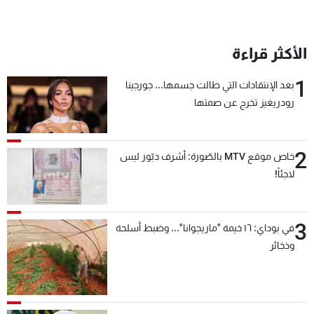
شاهد البرامج
الترددات
الأكثر قراءة
عن MTV
وظائف
1
بعد الإنتقادات التي طالت جسمها... جورجينا
الإنـتـاج
تواصل معنا
رودريغيز تخرج عن صمتها
لاعلاناتكم
شروط الإسـتخدام
سياسة الخصوصية
2
خاص موقع MTV بالصّورة: أشرف دبّور ليس
لاجئاً!
3
في بوداي: ١٦ خيمة "ماريجوانا"... وضبط أسلحة
وذخائر