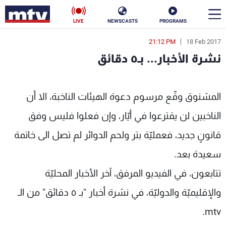
LIVE
NEWSCASTS
PROGRAMS
21:12 PM
18 Feb 2017
en
نشرة الأخبار... بـ٥ دقائق
الأخبار
نشرة الأخبار... بـ٥ دقائق - MTV Lebanon
سياسة
ناس
المشنوق وقّع مرسوم دعوة الهيئات الناخبة، الا أن
الناخبين لن يقترعوا في أيّار، وإن فعلوا فليس وفق
إقتصاد
فن
قانونٍ جديد، فعمليّة بتر ولحم الدوائر لم تصل الى خاتمة
منوعات
رياضة
سعيدة بعد.
كأس العالم
تتابعون، في الفيديو المرفق، آخر الأخبار المحليّة
والإقليميّة والدوليّة، في نشرة أخبار "بـ ٥ دقائق" من الـ
البرامج
mtv.
جدول البرامج