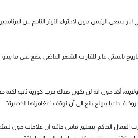
 ايار يسعى الرئيس مون لاحتواء التوتر الناجم عن البرنامجين
صاروخ بالستي عابر للقارات الشهر الماضي يضع على ما يبدو
لايته، أكد مون انه لن تكون هناك حرب كورية ثانية لكنه 
خية، داعيا بيونغ يانغ الى أن توقف "مغامرتها الخطيرة".
العمال الحاكم، بتعليق قاس قائلة ان علامات مون للمئة