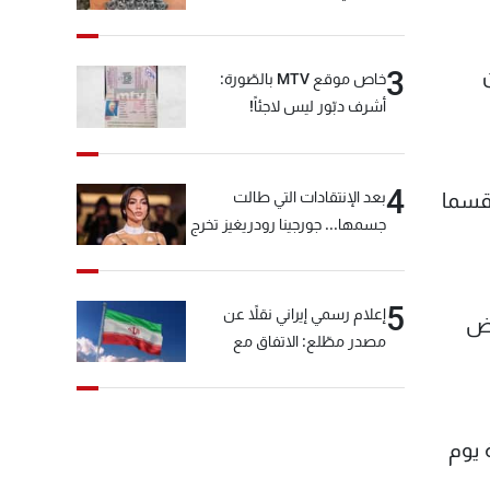
3
خاص موقع MTV بالصّورة:
أشرف دبّور ليس لاجئاً!
4
بعد الإنتقادات التي طالت
 قسما
جسمها... جورجينا رودريغيز تخرج
عن صمتها
5
إعلام رسمي إيراني نقلاً عن
حض
مصدر مطّلع: الاتفاق مع
سلطنة عمان بشأن مضيق
هرمز سيتأجل ما دامت أميركا
تهدد إيران
 يوم