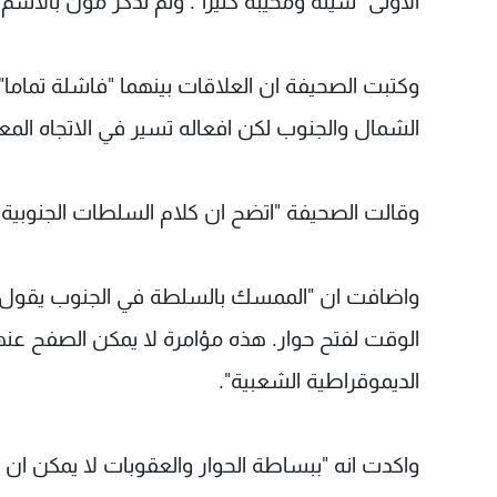
الاولى "سيئة ومخيبة كثيرا". ولم تذكر مون بالا
وكتبت الصحيفة ان العلاقات بينهما "فاشلة تماما
الشمال والجنوب لكن افعاله تسير في الاتجاه الم
وقالت الصحيفة "اتضح ان كلام السلطات الجنوبية
واضافت ان "الممسك بالسلطة في الجنوب يقول
الوقت لفتح حوار. هذه مؤامرة لا يمكن الصفح عنها
الديموقراطية الشعبية".
واكدت انه "ببساطة الحوار والعقوبات لا يمكن ان يس