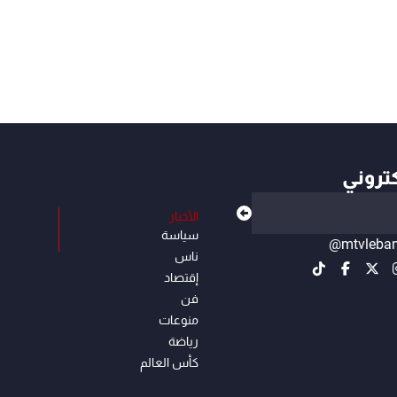
كتروني
الأخبار
سياسة
@mtvleba
ناس
إقتصاد
فن
منوعات
رياضة
كأس العالم