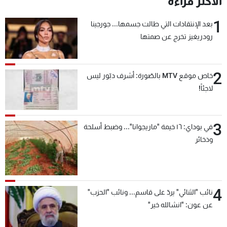
الأكثر قراءة
1
بعد الإنتقادات التي طالت جسمها... جورجينا
رودريغيز تخرج عن صمتها
2
خاص موقع MTV بالصّورة: أشرف دبّور ليس
لاجئاً!
3
في بوداي: ١٦ خيمة "ماريجوانا"... وضبط أسلحة
وذخائر
4
نائب "الثنائي" يردّ على قاسم... ونائب "الحزب"
عن عون: "انشالله خير"