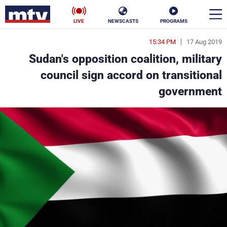
LIVE
NEWSCASTS
PROGRAMS
15:34 PM
17 Aug 2019
en
Sudan's opposition coalition, military
الأخبار
council sign accord on transitional
government
سياسة
ناس
إقتصاد
فن
منوعات
رياضة
كأس العالم
البرامج
جدول البرامج