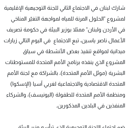
شاهد البرامج
شارك لبنان في الاجتماع الثاني للجنة التوجيهية الإقليمية
الترددات
لمشروع "الحلول المرنة للمياه لمواجهة التغيّر المناخي
في الأردن ولبنان" ممثلا بوزير البيئة في حكومة تصريف
عن MTV
وظائف
الإنـتـاج
تواصل معنا
الأعمال ناصر ياسين، تبع الاجتماع في اليوم التالي زيارات
لاعلاناتكم
شروط الإسـتخدام
ميدانية لمواقع تنفيذ بعض الأنشطة في سياق
سياسة الخصوصية
المشروع الذي ينفذه برنامج الأمم المتحدة للمستوطنات
البشرية (موئل الأمم المتحدة)، بالشراكة مع لجنة الأمم
المتحدة الاقتصادية والاجتماعية لغربي آسيا (الإسكوا)
ومنظمة الأمم المتحدة للطفولة (اليونيسف)، والشركاء
المنفذين في البلدين المذكورين.
ضم اجتماع اللجنة التوجيهية الذي ترأسه وزير البيئة