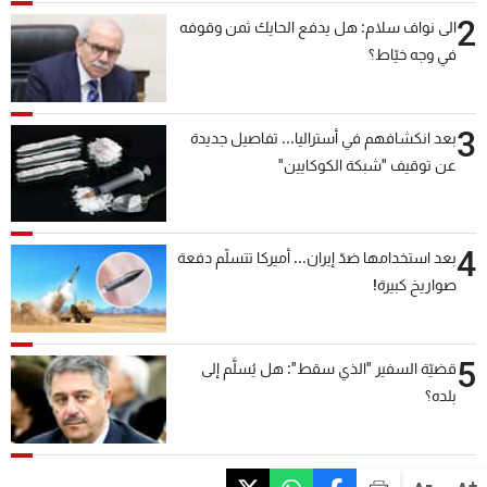
2
الى نواف سلام: هل يدفع الحايك ثمن وقوفه
في وجه خيّاط؟
3
بعد انكشافهم في أستراليا... تفاصيل جديدة
عن توقيف "شبكة الكوكايين"
4
بعد استخدامها ضدّ إيران... أميركا تتسلّم دفعة
صواريخ كبيرة!
5
قضيّة السفير "الذي سقط": هل يُسلَّم إلى
بلده؟
-
+