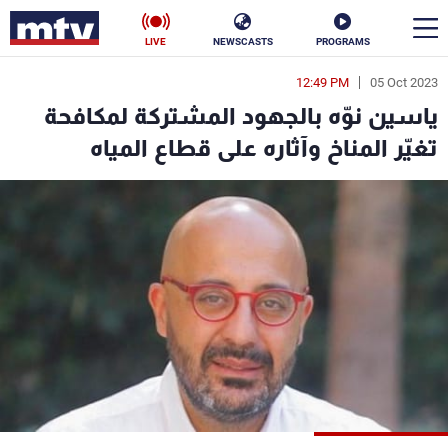
LIVE
NEWSCASTS
PROGRAMS
12:49 PM
05 Oct 2023
en
ياسين نوّه بالجهود المشتركة لمكافحة
الأخبار
تغيّر المناخ وآثاره على قطاع المياه
سياسة
ناس
إقتصاد
فن
منوعات
رياضة
كأس العالم
البرامج
جدول البرامج