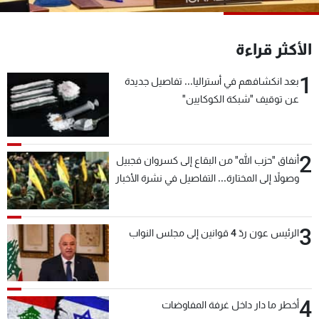
شاهد البرامج
الترددات
الأكثر قراءة
1
بعد انكشافهم في أستراليا... تفاصيل جديدة
عن MTV
وظائف
الإنـتـاج
تواصل معنا
عن توقيف "شبكة الكوكايين"
لاعلاناتكم
شروط الإسـتخدام
سياسة الخصوصية
2
أنفاق "حزب الله" من البقاع إلى كسروان فجبيل
وصولاً إلى المختارة... التفاصيل في نشرة الأخبار
بعد قليل
3
الرئيس عون ردّ 4 قوانين إلى مجلس النواب
4
أخطر ما دار داخل غرفة المفاوضات