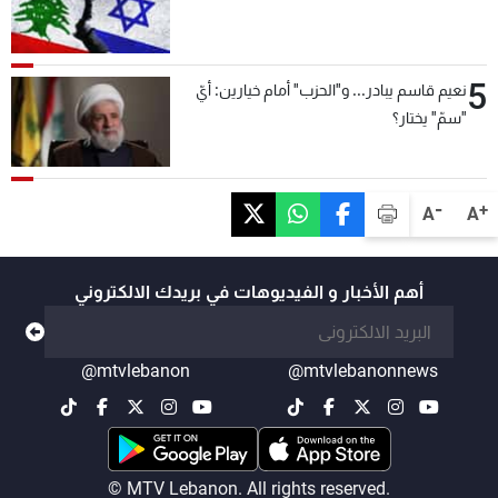
5
نعيم قاسم يبادر... و"الحزب" أمام خيارين: أيّ
"سمّ" يختار؟
-
+
A
A
أهم الأخبار و الفيديوهات في بريدك الالكتروني
@mtvlebanon
@mtvlebanonnews
© MTV Lebanon. All rights reserved.