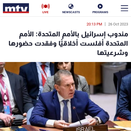
LIVE
NEWSCASTS
PROGRAMS
20:13 PM
26 Oct 2023
en
مندوب إسرائيل بالأمم المتحدة: الأمم
الأخبار
المتحدة أفلست أخلاقيًّا وفقدت حضورها
وشرعيتها
سياسة
ناس
إقتصاد
فن
منوعات
رياضة
كأس العالم
البرامج
جدول البرامج