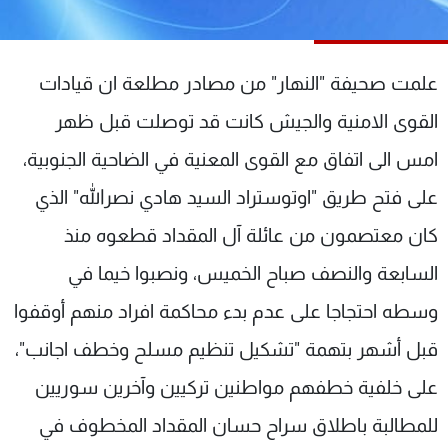
شاهد البرامج
الترددات
علمت صحيفة "النهار" من مصادر مطلعة ان قيادات
عن MTV
وظائف
القوى الامنية والجيش كانت قد توصلت قبل ظهر
الإنـتـاج
تواصل معنا
امس الى اتفاق مع القوى المعنية في الضاحية الجنوبية،
لاعلاناتكم
شروط الإسـتخدام
سياسة الخصوصية
على فتح طريق "اوتوستراد السيد هادي نصرالله" الذي
كان معتصمون من عائلة آل المقداد قطعوه منذ
السابعة والنصف صباح الخميس، ونصبوا خيما في
وسطه احتجاجا على عدم بدء محاكمة افراد منهم أوقفوا
قبل أشهر بتهمة "تشكيل تنظيم مسلح وخطف اجانب"،
على خلفية خطفهم مواطنين تركيين وآخرين سوريين
للمطالبة باطلاق سراح حسان المقداد المخطوف في