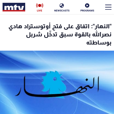
LIVE
NEWSCASTS
PROGRAMS
en
"النهار": اتفاق على فتح أوتوستراد هادي
الأخبار
نصرالله بالقوة سبق تدخّل شربل
بوساطته
سياسة
ناس
إقتصاد
فن
منوعات
رياضة
كأس العالم
البرامج
جدول البرامج