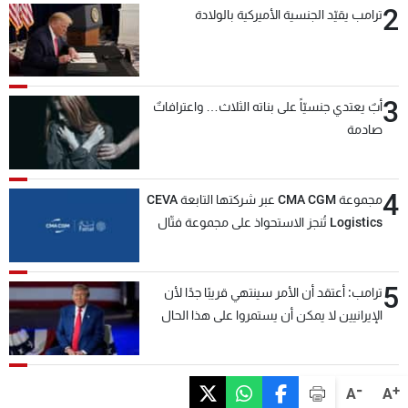
2
ترامب يقيّد الجنسية الأميركية بالولادة
3
أبٌ يعتدي جنسيّاً على بناته الثلاث… واعترافاتٌ
صادمة
4
مجموعة CMA CGM عبر شركتها التابعة CEVA
Logistics تُنجز الاستحواذ على مجموعة فتّال
5
ترامب: أعتقد أن الأمر سينتهي قريبًا جدًا لأن
الإيرانيين لا يمكن أن يستمروا على هذا الحال
-
+
A
A