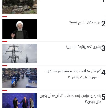
2
من يصدّق الشيخ نعيم؟
3
بشرى "كهربائية" للبنانيين!
4
أكثر من ٨٠٠ ألف دراجة نصفها غير مسجّل:
جمهورية على "دولابَين"!
5
بالفيديو: ترامب يُنقذ طفلاً... "لا أريده أن يكون
مثل بايدن"!