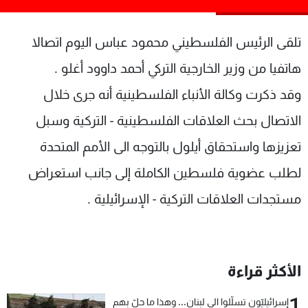
شاهد البرامج
الترددات
تلقى الرئيس الفلسطيني محمود عباس اليوم اتصالا
هاتفيا من وزير الخارجية التركي أحمد داوود أغلو .
عن MTV
وظائف
وقد ذكرت وكالة الأنباء الفلسطينية أنه جرى خلال
الإنـتـاج
تواصل معنا
لاعلاناتكم
شروط الإسـتخدام
الاتصال بحث العلاقات الفلسطينية - التركية وسبل
سياسة الخصوصية
تعزيزها واستحقاق أيلول بالتوجه الى الأمم المتحدة
لطلب عضوية فلسطين الكاملة إلى جانب استعراض
مستجدات العلاقات التركية - الإسرائيلية .
الأكثر قراءة
1
إسرائيليّون تسلّلوا الى لبنان... وهذا ما حلّ بهم