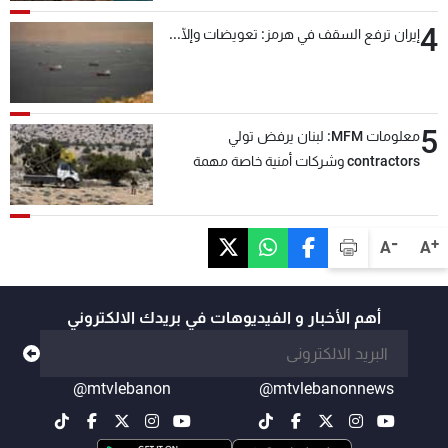
4
إيران ترفع السقف في هرمز: تعويضات وإلّا...
5
معلومات MFM: لبنان يرفض تولي
contractors وشركات أمنية خاصة مهمة
التحقق من نزع سلاح "حزب الله"
-
+
A
A
أهم الأخبار و الفيديوهات في بريدك الالكتروني
@mtvlebanon
@mtvlebanonnews