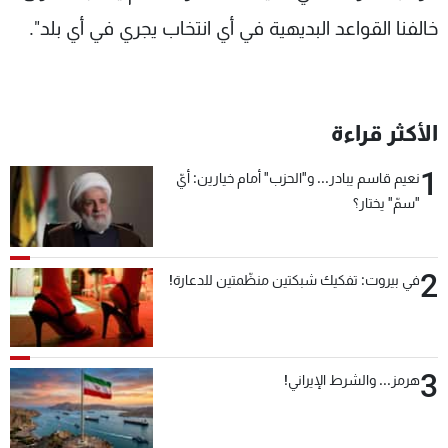
شاهد البرامج
خالفنا القواعد البديهية في أي انتخاب يجري في أي بلد".
الترددات
عن MTV
وظائف
الأكثر قراءة
الإنـتـاج
تواصل معنا
لاعلاناتكم
شروط الإسـتخدام
1
سياسة الخصوصية
نعيم قاسم يبادر... و"الحزب" أمام خيارين: أيّ
"سمّ" يختار؟
2
في بيروت: تفكيك شبكتين منظّمتين للدعارة!
3
هرمز... والشرط الإيراني!