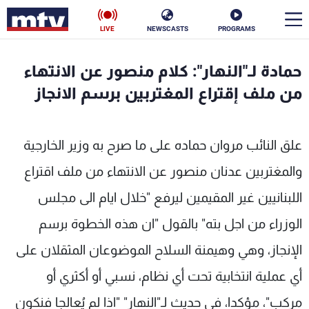
LIVE
NEWSCASTS
PROGRAMS
en
حمادة لـ"النهار": كلام منصور عن الانتهاء
الأخبار
من ملف إقتراع المغتربين برسم الانجاز
سياسة
ناس
علق النائب مروان حماده على ما صرح به وزير الخارجية
إقتصاد
فن
والمغتربين عدنان منصور عن الانتهاء من ملف اقتراع
منوعات
رياضة
اللبنانيين غير المقيمين ليرفع "خلال ايام الى مجلس
كأس العالم
الوزراء من اجل بته" بالقول "ان هذه الخطوة برسم
الإنجاز، وهي وهيمنة السلاح الموضوعان المثقلان على
أي عملية انتخابية تحت أي نظام، نسبي أو أكثري أو
البرامج
مركب"، مؤكدا، في حديث لـ"النهار" "اذا لم يُعالجا فنكون
جدول البرامج