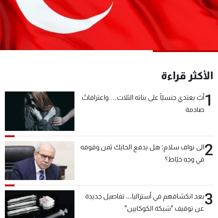
شاهد البرامج
الترددات
عن MTV
وظائف
الإنـتـاج
تواصل معنا
الأكثر قراءة
لاعلاناتكم
شروط الإسـتخدام
سياسة الخصوصية
1
أبٌ يعتدي جنسيّاً على بناته الثلاث… واعترافاتٌ
صادمة
2
الى نواف سلام: هل يدفع الحايك ثمن وقوفه
في وجه خيّاط؟
3
بعد انكشافهم في أستراليا... تفاصيل جديدة
عن توقيف "شبكة الكوكايين"