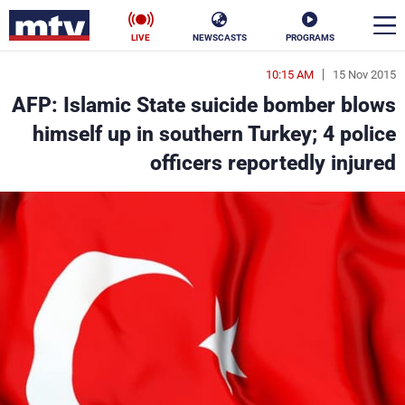
LIVE
NEWSCASTS
PROGRAMS
10:15 AM
15 Nov 2015
en
AFP: Islamic State suicide bomber blows
الأخبار
himself up in southern Turkey; 4 police
officers reportedly injured
سياسة
ناس
إقتصاد
فن
منوعات
رياضة
كأس العالم
البرامج
جدول البرامج