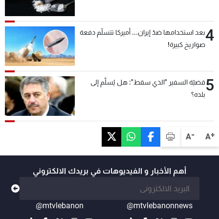
4
بعد استخدامها ضدّ إيران... أميركا تتسلّم دفعة
صواريخ كبيرة!
5
قضيّة السفير "الذي سقط": هل يُسلَّم إلى
بلده؟
-
+
A
A
أهم الأخبار و الفيديوهات في بريدك الالكتروني
@mtvlebanon
@mtvlebanonnews