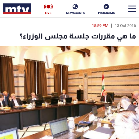
LIVE
NEWSCASTS
PROGRAMS
15:59 PM
13 Oct 2016
en
ما هي مقررات جلسة مجلس الوزراء؟
الأخبار
سياسة
ناس
إقتصاد
فن
منوعات
رياضة
كأس العالم
البرامج
جدول البرامج