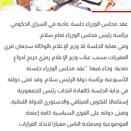
شاهد البرامج
الترددات
عقد مجلس الوزراء جلسة عادية في السراي الحكومي
عن MTV
وظائف
برئاسة رئيس مجلس الوزراء تمام سلام.
الإنـتـاج
تواصل معنا
وفي نهاية الجلسة تلا وزير الإعلام بالوكالة سجعان قزي
لاعلاناتكم
شروط الإسـتخدام
سياسة الخصوصية
المقررات بسبب غياب وزير الإعلام رمزي جريج لدواع
صحية. وجاء فيها: "عقد مجلس الوزراء جلسته
الأسبوعية برئاسة دولة الرئيس سلام، وقد تمنى دولته
في بداية الجلسة كالعادة انتخاب رئيس للجمهورية
إستكمالا للتكوين الميثاقي والدستوري للدولة اللبنانية،
وتمنى دولته على القوى السياسية كافة إعتماد
الموضوعية ومصلحة الناس معيارا لاتخاذ القرارات