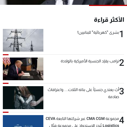
شاهد البرامج
الترددات
الأكثر قراءة
1
بشرى "كهربائية" للبنانيين!
عن MTV
وظائف
الإنـتـاج
تواصل معنا
لاعلاناتكم
شروط الإسـتخدام
سياسة الخصوصية
2
ترامب يقيّد الجنسية الأميركية بالولادة
3
أبٌ يعتدي جنسيّاً على بناته الثلاث… واعترافاتٌ
صادمة
4
مجموعة CMA CGM عبر شركتها التابعة CEVA
Logistics تُنجز الاستحواذ على مجموعة فتّال