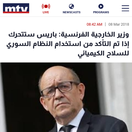
LIVE
NEWSCASTS
PROGRAMS
08:42 AM
08 Mar 2018
en
وزير الخارجية الفرنسية: باريس ستتحرك
الأخبار
إذا تم التأكد من استخدام النظام السوري
للسلاح الكيميائي
سياسة
ناس
إقتصاد
فن
منوعات
رياضة
كأس العالم
البرامج
جدول البرامج