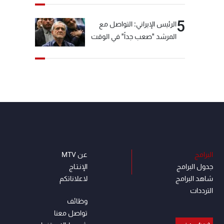
5
الرئيس الإيراني: التواصل مع
المرشد "صعب جداً" في الوقت
الحالي
البرامج
عن MTV
جدول البرامج
الإنـتـاج
شاهد البرامج
لاعلاناتكم
الترددات
وظائف
تواصل معنا