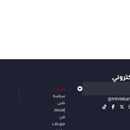
كتروني
الأخبار
سياسة
@mtvleba
ناس
إقتصاد
فن
منوعات