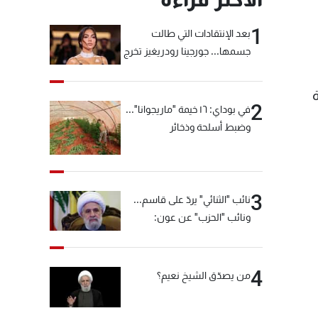
1
بعد الإنتقادات التي طالت
جسمها... جورجينا رودريغيز تخرج
عن صمتها
ة
2
في بوداي: ١٦ خيمة "ماريجوانا"...
وضبط أسلحة وذخائر
3
نائب "الثنائي" يردّ على قاسم...
ونائب "الحزب" عن عون:
"انشالله خير"
4
من يصدّق الشيخ نعيم؟