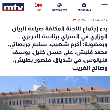
LIVE
NEWSCASTS
PROGRAMS
12:50 PM
04 Feb 2019
en
بدء إجتماع اللجنة المكلفة صياغة البيان
الأخبار
الوزاري في السراي برئاسة الحريري
وبعضوية: أكرم شهيب، سليم جريصاتي،
سياسة
ناس
محمد فنيش، علي حسن خليل، يوسف
إقتصاد
فن
فنيانوس، مي شدياق، منصور بطيش،
وصالح الغريب
منوعات
رياضة
كأس العالم
البرامج
جدول البرامج