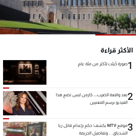
شاهد البرامج
الترددات
عن MTV
وظائف
الإنـتـاج
تواصل معنا
لاعلاناتكم
شروط الإسـتخدام
الأكثر قراءة
سياسة الخصوصية
1
صورة خُبئت لأكثر من مئة عام
2
بعد واقعة الضرب... كارمن لبس تضع هذا
الفيديو برسم المعنيين
3
موقع MTV يكشف: حكم بإعدام قاتل ريا
الشدياق… وتفاصيل الجريمة