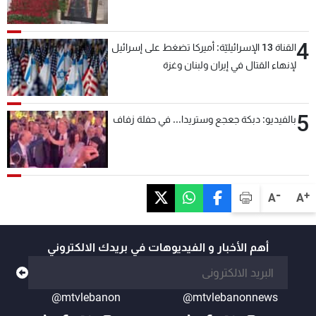
4
القناة 13 الإسرائيليّة: أميركا تضغط على إسرائيل
لإنهاء القتال في إيران ولبنان وغزة
5
بالفيديو: دبكة جعجع وستريدا... في حفلة زفاف
-
+
A
A
أهم الأخبار و الفيديوهات في بريدك الالكتروني
@mtvlebanon
@mtvlebanonnews