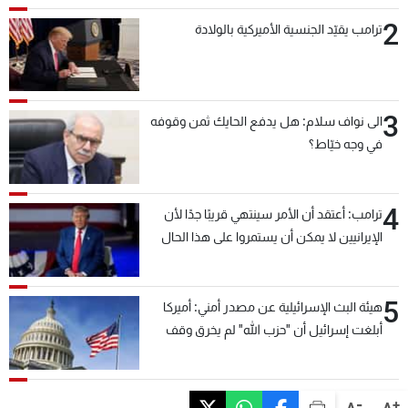
2
ترامب يقيّد الجنسية الأميركية بالولادة
3
الى نواف سلام: هل يدفع الحايك ثمن وقوفه
في وجه خيّاط؟
4
ترامب: أعتقد أن الأمر سينتهي قريبًا جدًا لأن
الإيرانيين لا يمكن أن يستمروا على هذا الحال
5
هيئة البث الإسرائيلية عن مصدر أمني: أميركا
أبلغت إسرائيل أن "حزب الله" لم يخرق وقف
إطلاق النار أمس في مجدل زون وطلبت منها
عدم التصعيد خشية أن يؤثر ذلك على مفاوضات
روما
-
+