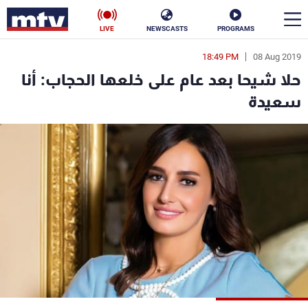
LIVE
NEWSCASTS
PROGRAMS
18:49 PM
08 Aug 2019
en
حلا شيحا بعد عام على خلعها الحجاب: أنا
الأخبار
سعيدة
سياسة
ناس
إقتصاد
فن
منوعات
رياضة
كأس العالم
البرامج
جدول البرامج