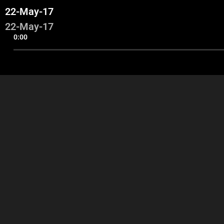
22-May-17
22-May-17
0:00