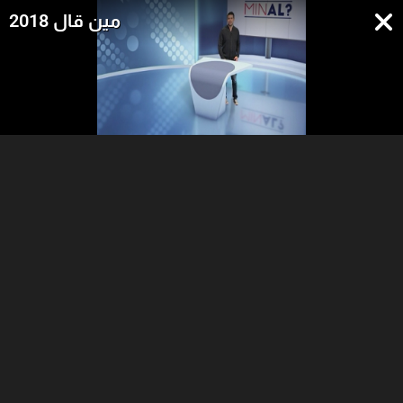
مين قال 2018