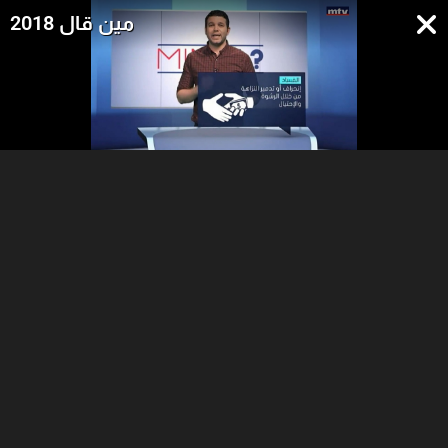
مين قال 2018