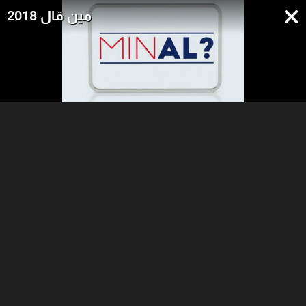
مين قال 2018