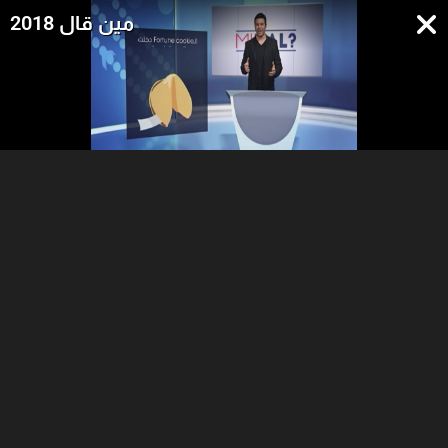
مين قال 2018