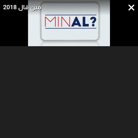
مين قال 2018