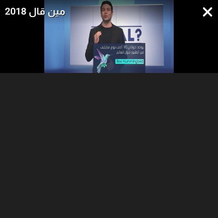
مين قال 2018