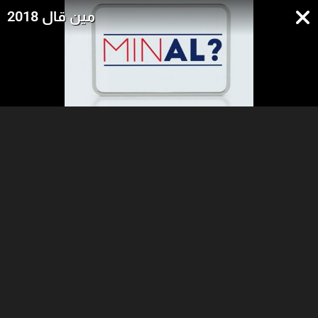
مين قال 2018