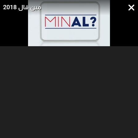
مين قال 2018