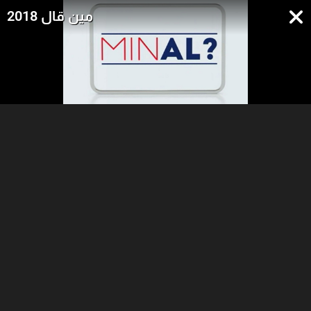
مين قال 2018