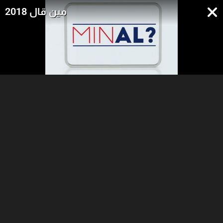
مين قال 2018