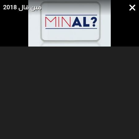
مين قال 2018