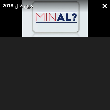
مين قال 2018