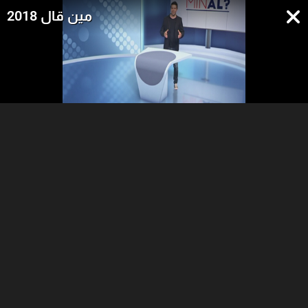
مين قال 2018