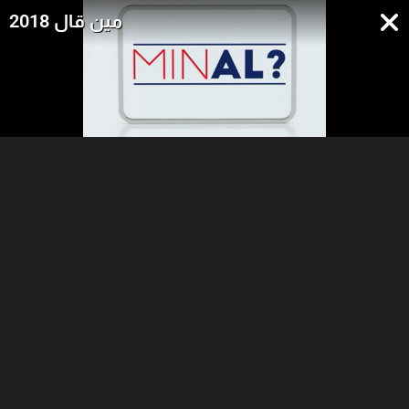
مين قال 2018