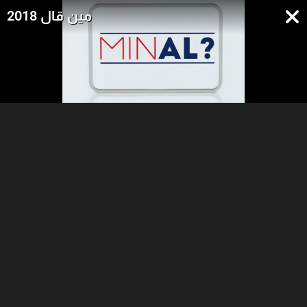
مين قال 2018