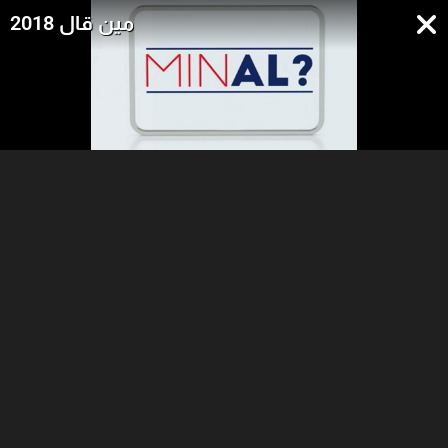
مين قال 2018