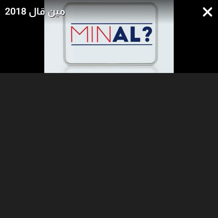
مين قال 2018