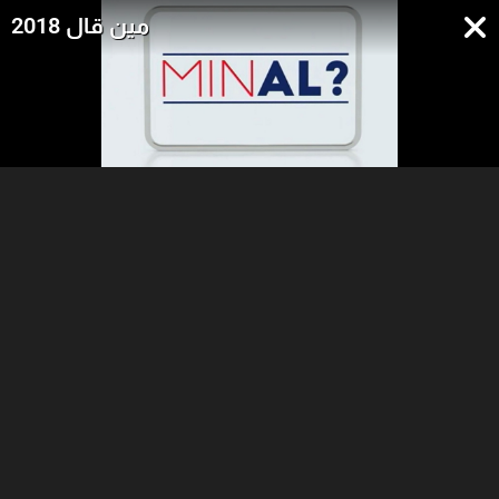
مين قال 2018