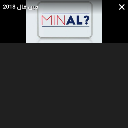
مين قال 2018