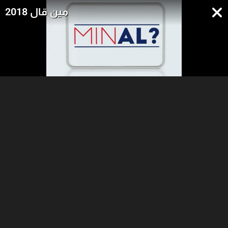
مين قال 2018