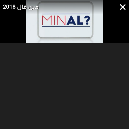
مين قال 2018