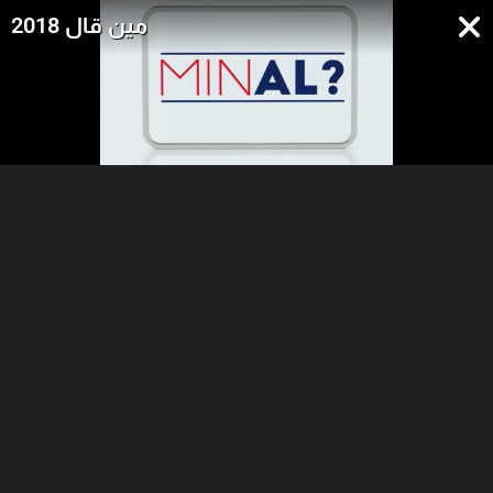
مين قال 2018