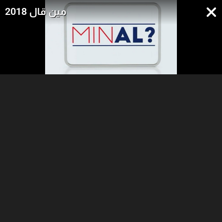
مين قال 2018