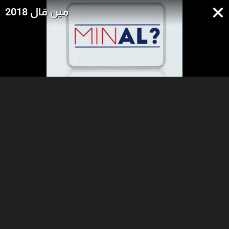
مين قال 2018