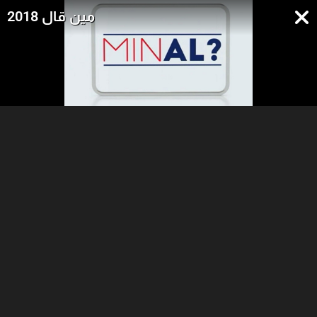
مين قال 2018