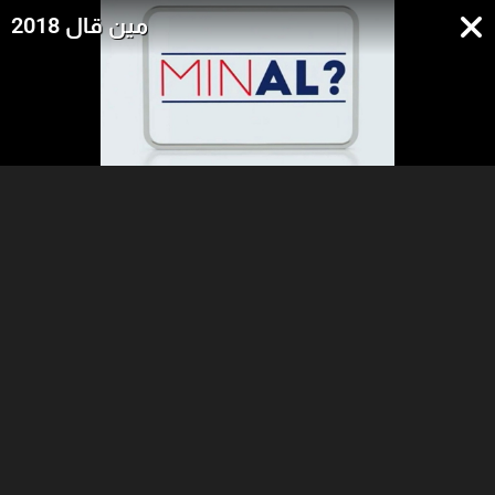
مين قال 2018