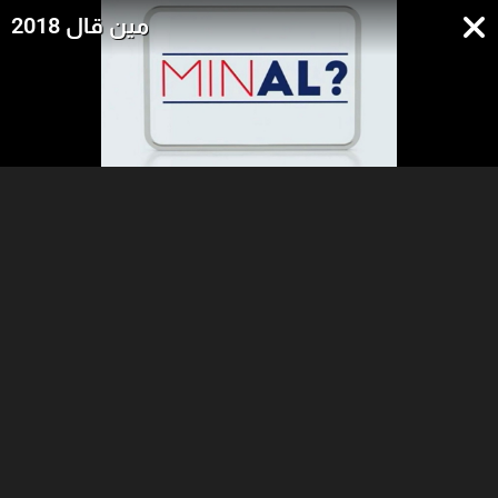
مين قال 2018