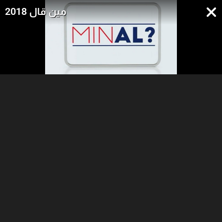
مين قال 2018