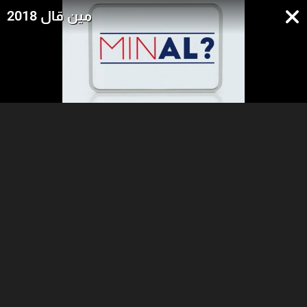
مين قال 2018